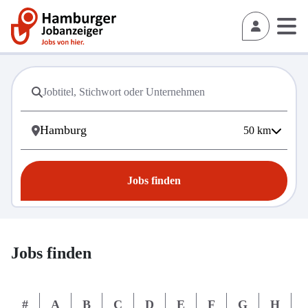
50
km
Jobs finden
Jobs finden
#
A
B
C
D
E
F
G
H
I