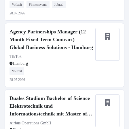
Vollzeit
Firmenevents
Jobrad
28.07.2026
Agency Partnerships Manager (12
Month Fixed Term Contract) -
Global Business Solutions - Hamburg
TikTok
Hamburg
Vollzeit
28.07.2026
Duales Studium Bachelor of Science
Elektrotechnik und
Informationstechnik mit Master of
Science Elektrotechnik (d/m/w) zum
Airbus Operations GmbH