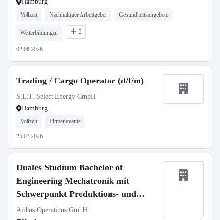
01.10.2027
Hamburg
Vollzeit
Nachhaltiger Arbeitgeber
Gesundheitsangebote
2
Weiterbildungen
02.08.2026
Trading / Cargo Operator (d/f/m)
S.E.T. Select Energy GmbH
Hamburg
Vollzeit
Firmenevents
25.07.2026
Duales Studium Bachelor of
Engineering Mechatronik mit
Schwerpunkt Produktions- und
Automatisierungstechnik (d/m/w)
Airbus Operations GmbH