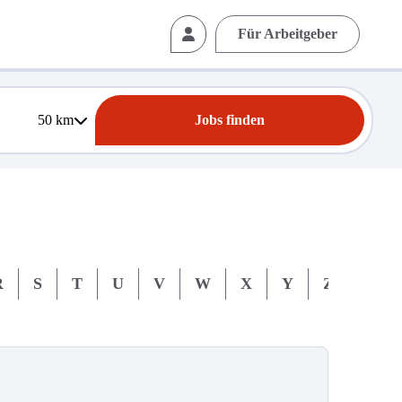
Für Arbeitgeber
50
km
Jobs finden
R
S
T
U
V
W
X
Y
Z