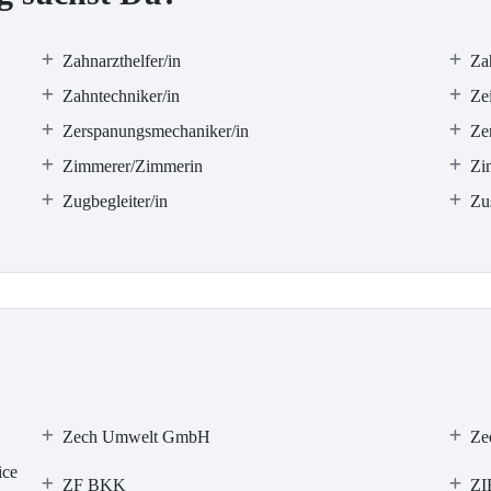
Zahnarzthelfer/in
Za
Zahntechniker/in
Zei
Zerspanungsmechaniker/in
Ze
Zimmerer/Zimmerin
Zi
Zugbegleiter/in
Zus
Zech Umwelt GmbH
Ze
ice
ZF BKK
ZI