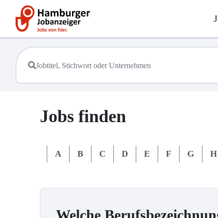
J
Jobs finden
#
A
B
C
D
E
F
G
H
Welche Berufsbezeichnun