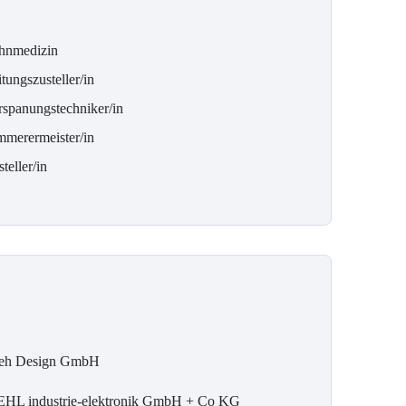
hnmedizin
tungszusteller/in
rspanungstechniker/in
mmerermeister/in
teller/in
eh Design GmbH
EHL industrie-elektronik GmbH + Co KG