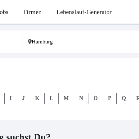
obs
Firmen
Lebenslauf-Generator
I
J
K
L
M
N
O
P
Q
g suchst Du?