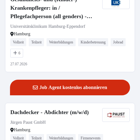
Krankenpfleger: in /
Pflegefachperson (all genders) -
José-Carreras-Leukämie-Station
Universitätsklinikum Hamburg-Eppendorf
C5A
Hamburg
Vollzeit
Teilzeit
Weiterbildungen
Kinderbetreuung
Jobrad
6
27.07.2026
Job Agent kostenlos abonnieren
Dachdecker - Abdichter (m/w/d)
Jürgen Paust GmbH
Hamburg
Vollzeit
Teilzeit
Weiterbildungen
Firmenevents