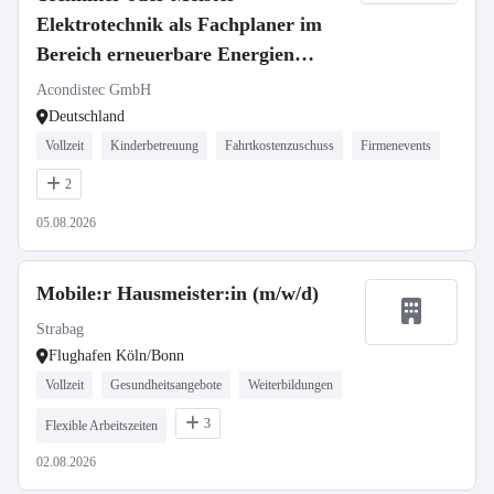
Elektrotechnik als Fachplaner im
Bereich erneuerbare Energien
(m/w/d)
Acondistec GmbH
Deutschland
Vollzeit
Kinderbetreuung
Fahrtkostenzuschuss
Firmenevents
2
05.08.2026
Mobile:r Hausmeister:in (m/w/d)
Strabag
Flughafen Köln/Bonn
Vollzeit
Gesundheitsangebote
Weiterbildungen
3
Flexible Arbeitszeiten
02.08.2026