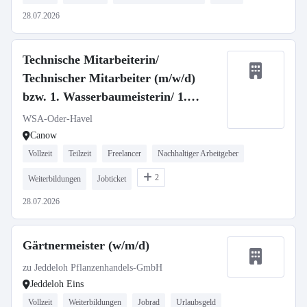
28.07.2026
Technische Mitarbeiterin/
Technischer Mitarbeiter (m/w/d)
bzw. 1. Wasserbaumeisterin/ 1.
Wasserbaumeister (m/w/d)
WSA-Oder-Havel
Canow
Vollzeit
Teilzeit
Freelancer
Nachhaltiger Arbeitgeber
2
Weiterbildungen
Jobticket
28.07.2026
Gärtnermeister (w/m/d)
zu Jeddeloh Pflanzenhandels-GmbH
Jeddeloh Eins
Vollzeit
Weiterbildungen
Jobrad
Urlaubsgeld