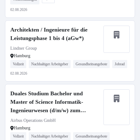
02.08.2026
Architekten / Ingenieure für die
Leistungsphase 1 bis 4 (aGw*)
Lindner Group
Hamburg
Vollzeit
Nachhaltiger Arbeitgeber
Gesundheitsangebote
Jobrad
02.08.2026
Duales Studium Bachelor und
Master of Science Informatik-
Ingenieurwesen (d/m/w) zum
01.10.2027
Airbus Operations GmbH
Hamburg
Vollzeit
Nachhaltiger Arbeitgeber
Gesundheitsangebote