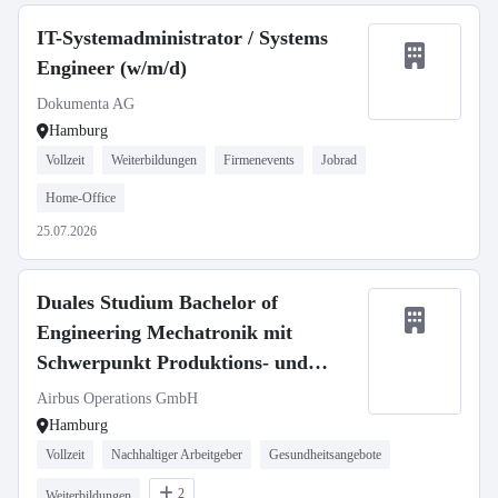
IT-Systemadministrator / Systems
Engineer (w/m/d)
Dokumenta AG
Hamburg
Vollzeit
Weiterbildungen
Firmenevents
Jobrad
Home-Office
25.07.2026
Duales Studium Bachelor of
Engineering Mechatronik mit
Schwerpunkt Produktions- und
Automatisierungstechnik (d/m/w)
Airbus Operations GmbH
Hamburg
Vollzeit
Nachhaltiger Arbeitgeber
Gesundheitsangebote
2
Weiterbildungen