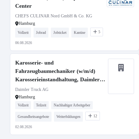
Center
CHEFS CULINAR Nord GmbH & Co. KG
Hamburg
5
Vollzeit
Jobrad
Jobticket
Kantine
06.08.2026
Karosserie- und
Fahrzeugbaumechaniker (w/m/d)
Karosserieinstandhaltung, Daimler
Buses GmbH, Service Center
Daimler Truck AG
Hamburg
Hamburg
Vollzeit
Teilzeit
Nachhaltiger Arbeitgeber
12
Gesundheitsangebote
Weiterbildungen
02.08.2026