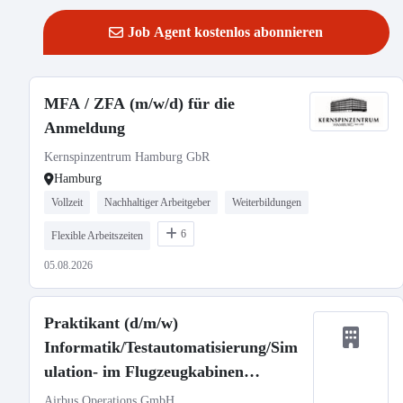
Job Agent kostenlos abonnieren
MFA / ZFA (m/w/d) für die
Anmeldung
Kernspinzentrum Hamburg GbR
Hamburg
Vollzeit
Nachhaltiger Arbeitgeber
Weiterbildungen
6
Flexible Arbeitszeiten
05.08.2026
Praktikant (d/m/w)
Informatik/Testautomatisierung/Sim
ulation- im Flugzeugkabinen
Testzentrum
Airbus Operations GmbH