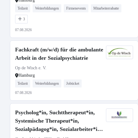
Hamburg
Teilzeit
Weiterbildungen
Firmenevents
Mitarbeiterrabatte
3
07.08.2026
Fachkraft (m/w/d) für die ambulante
Arbeit in der Sozialpsychiatrie
Op de Wisch e. V.
Hamburg
Teilzeit
Weiterbildungen
Jobticket
07.08.2026
Psycholog*in, Suchttherapeut*in,
Systemische Therapeut*in,
Sozialpädagog*in, Sozialarbeiter*in
(m/w/d)