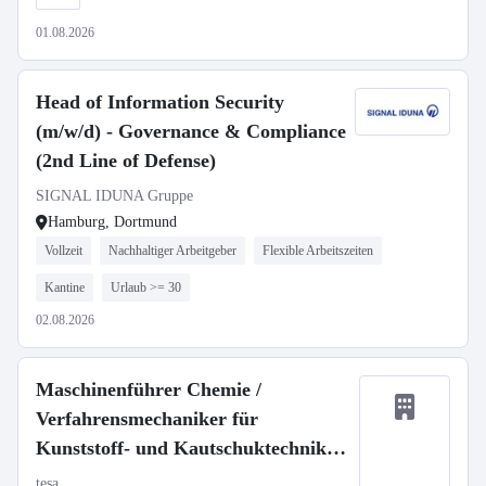
01.08.2026
Head of Information Security
(m/w/d) - Governance & Compliance
(2nd Line of Defense)
SIGNAL IDUNA Gruppe
Hamburg, Dortmund
Vollzeit
Nachhaltiger Arbeitgeber
Flexible Arbeitszeiten
Kantine
Urlaub >= 30
02.08.2026
Maschinenführer Chemie /
Verfahrensmechaniker für
Kunststoff- und Kautschuktechnik
(m/w/d) (befristet)
tesa