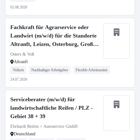
02.08.2026
Fachkraft für Agrarservice oder
Landwirt (m/w/d) für die Standorte
Altranft, Leizen, Osterburg, Groß
Gottschow
Osters & Voß
Altranft
Vollzeit
Nachhaltiger Arbeitgeber
Flexible Arbeitszeiten
24.07.2026
Serviceberater (m/w/d) für
landwirtschaftliche Reifen / PLZ -
Gebiet 38 + 39
Ehrhardt Reifen + Autoservice GmbH
Deutschland