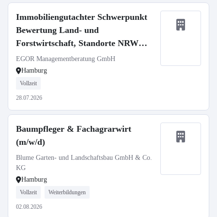
Immobiliengutachter Schwerpunkt
Bewertung Land- und
Forstwirtschaft, Standorte NRW
oder Hamburg oder Münster
EGOR Managementberatung GmbH
Hamburg
Vollzeit
28.07.2026
Baumpfleger & Fachagrarwirt
(m/w/d)
Blume Garten- und Landschaftsbau GmbH & Co.
KG
Hamburg
Vollzeit
Weiterbildungen
02.08.2026