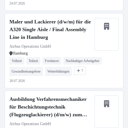
24.07.2026
Maler und Lackierer (d/w/m) für die
A320 Single Aisle / Final Assembly
Line in Hamburg
Airbus Operations GmbH
Hamburg
Vollzeit
Teilzeit
Freelancer
Nachhaltiger Arbeitgeber
7
Gesundheitsangebote
Weiterbildungen
28.07.2026
Ausbildung Verfahrensmechaniker
für Beschichtungstechnik
(Flugzeuglackierer) (d/m/w) zum
01.09.2027
Airbus Operations GmbH