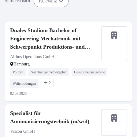
Relevanz
Sortieren nach:
Duales Studium Bachelor of
Engineering Mechatronik mit
Schwerpunkt Produktions- und
Automatisierungstechnik (d/m/w)
Airbus Operations GmbH
Hamburg
Vollzeit
Nachhaltiger Arbeitgeber
Gesundheitsangebote
2
Weiterbildungen
02.08.2026
Spezialist für
Automatisierungstechnik (m/w/d)
Vescon GmbH