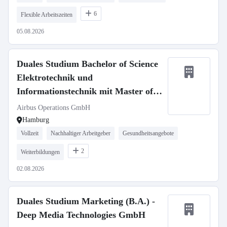
6
Flexible Arbeitszeiten
05.08.2026
Duales Studium Bachelor of Science
Elektrotechnik und
Informationstechnik mit Master of
Science Elektrotechnik (d/m/w) zum
Airbus Operations GmbH
01.10.2027
Hamburg
Vollzeit
Nachhaltiger Arbeitgeber
Gesundheitsangebote
2
Weiterbildungen
02.08.2026
Duales Studium Marketing (B.A.) -
Deep Media Technologies GmbH