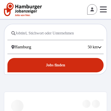
50
km
Jobs finden