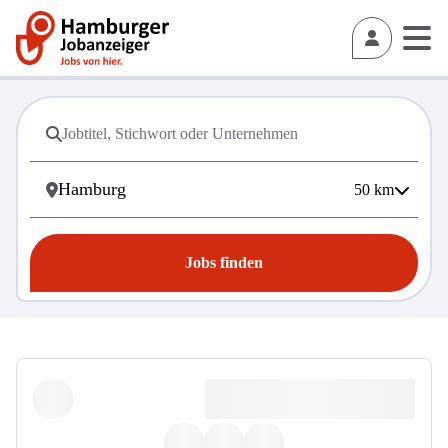
50
km
Jobs finden