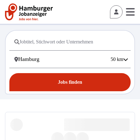
50
km
Jobs finden