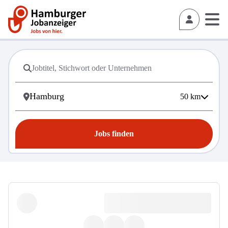
50
km
Jobs finden