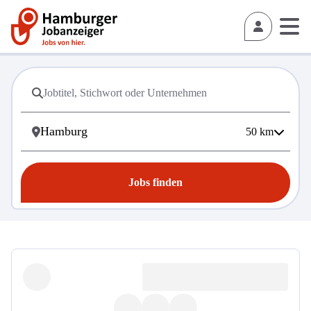
50
km
Jobs finden