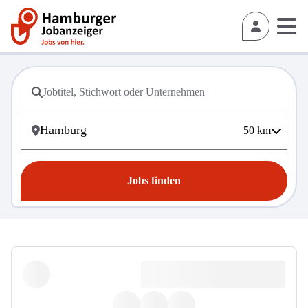
50
km
Jobs finden