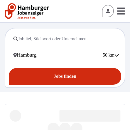
50
km
Jobs finden