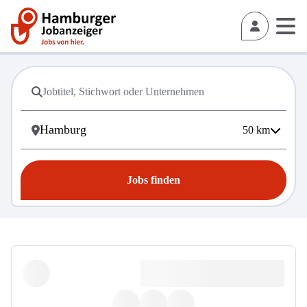
50
km
Jobs finden