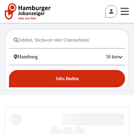
50
km
Jobs finden