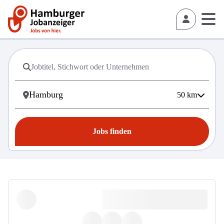
50
km
Jobs finden