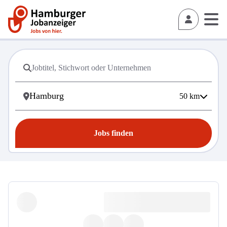
50
km
Jobs finden