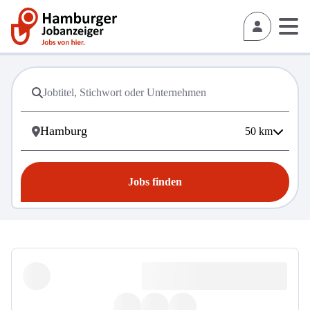
50
km
Jobs finden