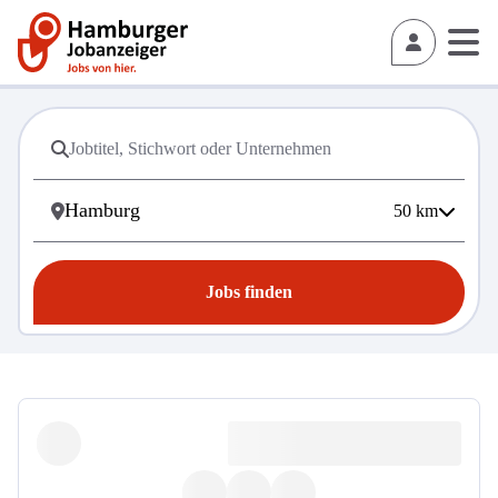
50
km
Jobs finden