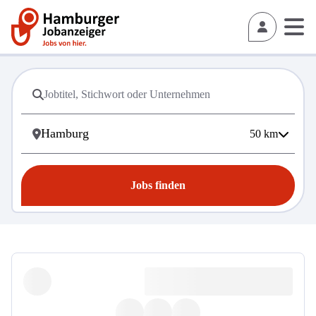
50
km
Jobs finden