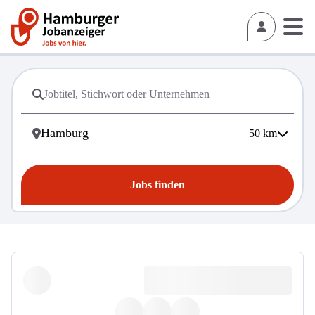
50
km
Jobs finden