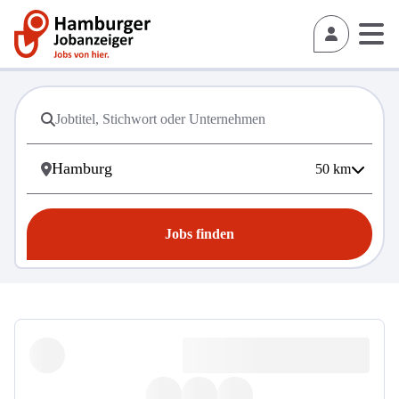
50
km
Jobs finden