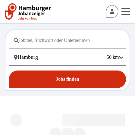
50
km
Jobs finden