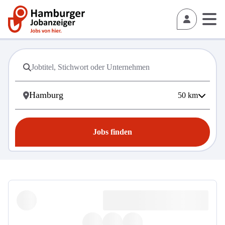
50
km
Jobs finden