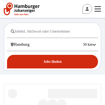
50
km
Jobs finden