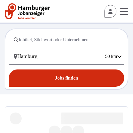
50
km
Jobs finden