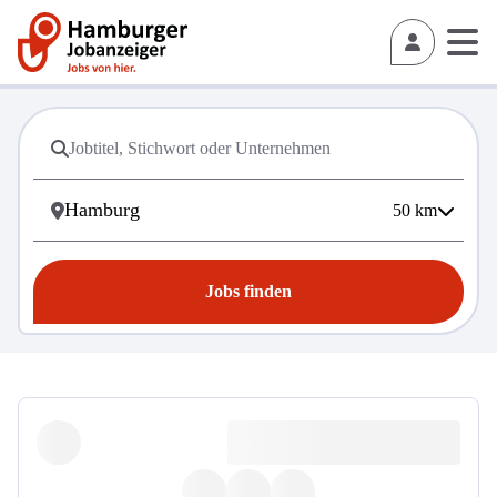
50
km
Jobs finden