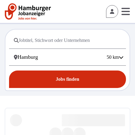
50
km
Jobs finden