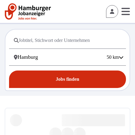
50
km
Jobs finden