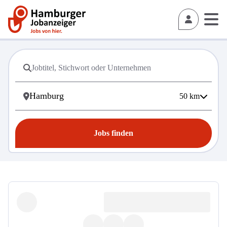
50
km
Jobs finden