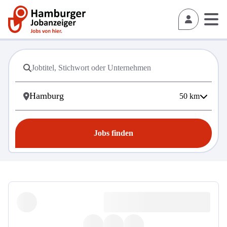
50
km
Jobs finden