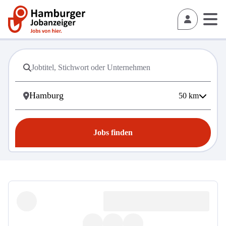
50
km
Jobs finden