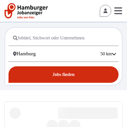
50
km
Jobs finden