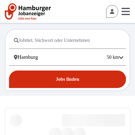
50
km
Jobs finden