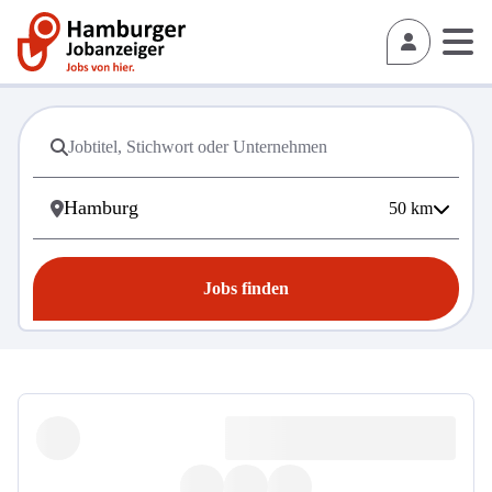
50
km
Jobs finden