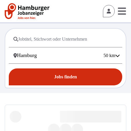
50
km
Jobs finden