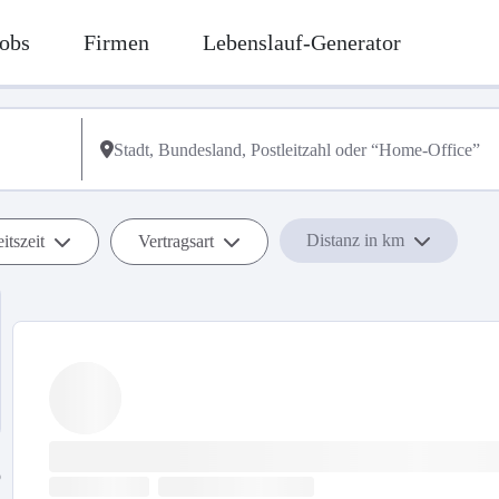
obs
Firmen
Lebenslauf-Generator
Distanz in km
itszeit
Vertragsart
b