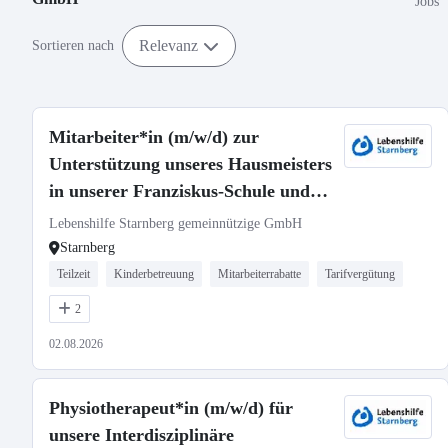
Jobs
Relevanz
Sortieren nach
Mitarbeiter*in (m/w/d) zur
Unterstützung unseres Hausmeisters
in unserer Franziskus-Schule und
Heilpädagogischen Tagesstätte in
Lebenshilfe Starnberg gemeinnützige GmbH
Starnberg
Starnberg
Teilzeit
Kinderbetreuung
Mitarbeiterrabatte
Tarifvergütung
2
02.08.2026
Physiotherapeut*in (m/w/d) für
unsere Interdisziplinäre