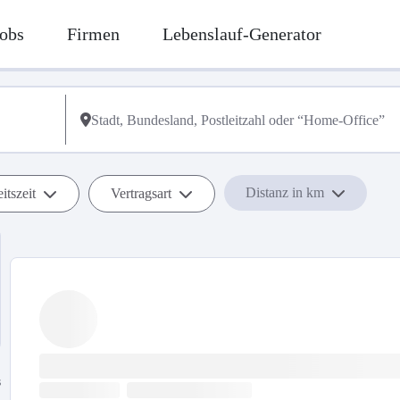
obs
Firmen
Lebenslauf-Generator
Distanz in km
itszeit
Vertragsart
s