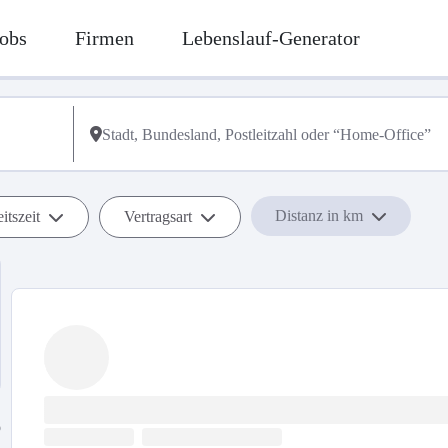
obs
Firmen
Lebenslauf-Generator
Distanz in km
itszeit
Vertragsart
b