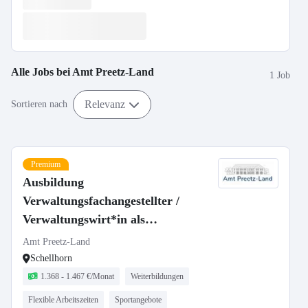
Alle Jobs bei
Amt Preetz-Land
1 Job
Relevanz
Sortieren nach
Premium
Ausbildung
Verwaltungsfachangestellter /
Verwaltungswirt*in als
Amtsobersekretäranwärter*in
Amt Preetz-Land
(m/w/d)
Schellhorn
1.368 - 1.467 €/Monat
Weiterbildungen
Flexible Arbeitszeiten
Sportangebote