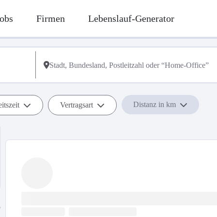
obs
Firmen
Lebenslauf-Generator
Distanz in km
itszeit
Vertragsart
b