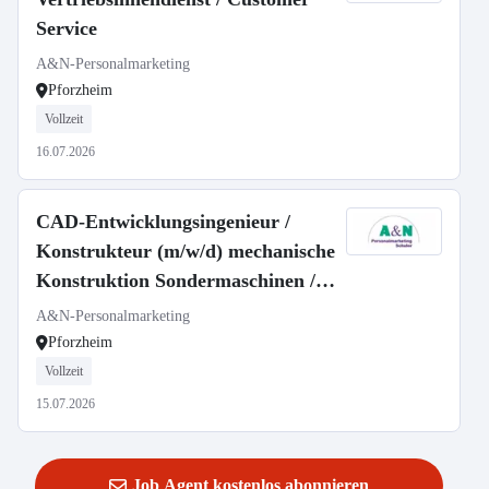
Service
A&N-Personalmarketing
Pforzheim
Vollzeit
16.07.2026
CAD-Entwicklungsingenieur /
Konstrukteur (m/w/d) mechanische
Konstruktion Sondermaschinen /
verfahrenstechnischer
A&N-Personalmarketing
Sonderanlagenbau
Pforzheim
Vollzeit
15.07.2026
Job Agent kostenlos abonnieren